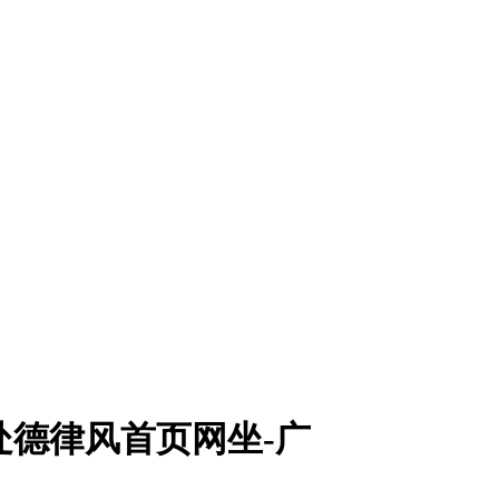
处德律风首页网坐-广