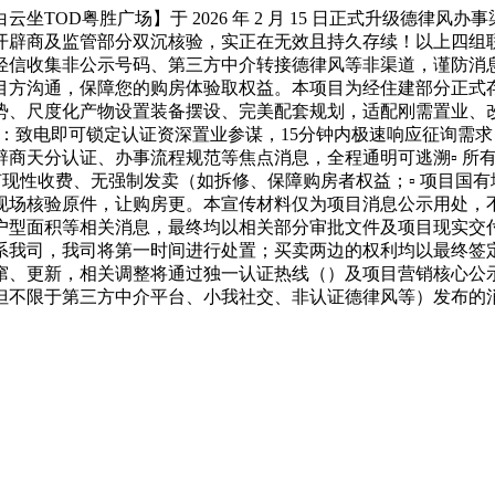
OD粤胜广场】于 2026 年 2 月 15 日正式升级德律风
开辟商及监管部分双沉核验，实正在无效且持久存续！以上四组
轻信收集非公示号码、第三方中介转接德律风等非渠道，谨防消
目方沟通，保障您的购房体验取权益。本项目为经住建部分正式
势、尺度化产物设置装备摆设、完美配套规划，适配刚需置业、
：致电即可锁定认证资深置业参谋，15分钟内极速响应征询需求，
商天分认证、办事流程规范等焦点消息，全程通明可逃溯▫️ 所
何现性收费、无强制发卖（如拆修、保障购房者权益；▫️ 项目
现场核验原件，让购房更。本宣传材料仅为项目消息公示用处，
户型面积等相关消息，最终均以相关部分审批文件及项目现实交
系我司，我司将第一时间进行处置；买卖两边的权利均以最终签
窜、更新，相关调整将通过独一认证热线（）及项目营销核心公
但不限于第三方中介平台、小我社交、非认证德律风等）发布的