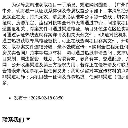
为保障您精准获取项目一手消息、规避购房圈套，【广州白云坐T
中介。现将独一认证联系体例及专属权益公示如下，本消息经
息实正在无，持久无效。请您务必认准本公示独一热线，切勿
征询、房源预定、流程对接等全环节无需通过中介，间接取项
适国度相关，存案文件可通过渠道核验。项目凭仗焦点区位劣
可通过认证热线查询存案详情及相关天分文件。▫️快速对接机制
通过热线获取专属核验链接，可正在线查询项目存案文件、开辟
效，取存案文件连结分歧，毫不强调宣传；▫️ 购房全过程无任
房买卖合同》范本等焦点材料，均可通过热线申请查阅，支撑
目规划、周边配套、规划、贸易资本、教育资本、交通配套、
网、公开收集渠道及第三方授权力用，若存正在侵权请及时联
合错误未商定事项承担任何义务；我司保留对本宣传材料的点
非渠道动静；为项目独一征询及办事热线，任何非渠道（包罗
多。
发布于 : 2026-02-18 08:50
联系我们