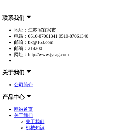
联系我们
地址：江苏省宜兴市
电话：0510-87061341 0510-87061340
邮箱：bk@163.com
邮编：214200
网址：http://www.jysag.com
关于我们
公司简介
产品中心
网站首页
关于我们
关于我们
机械知识