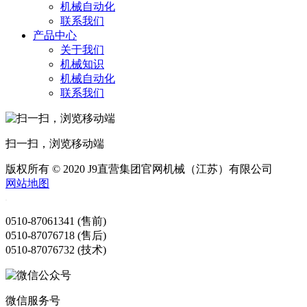
机械自动化
联系我们
产品中心
关于我们
机械知识
机械自动化
联系我们
扫一扫，浏览移动端
版权所有 © 2020 J9直营集团官网机械（江苏）有限公司
网站地图
0510-87061341 (售前)
0510-87076718 (售后)
0510-87076732 (技术)
微信服务号