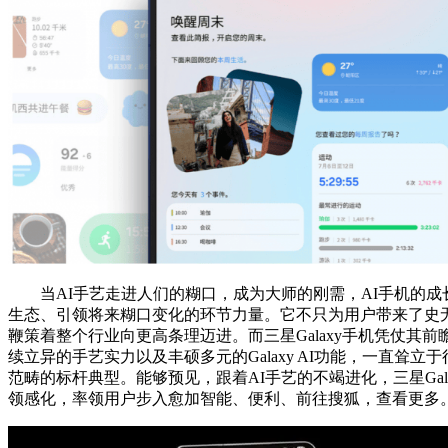
当AI手艺走进人们的糊口，成为大师的刚需，AI手机的成
生态、引领将来糊口变化的环节力量。它不只为用户带来了史
鞭策着整个行业向更高条理迈进。而三星Galaxy手机凭仗其前
续立异的手艺实力以及丰硕多元的Galaxy AI功能，一直耸立
范畴的标杆典型。能够预见，跟着AI手艺的不竭进化，三星Gal
领感化，率领用户步入愈加智能、便利、前往搜狐，查看更多