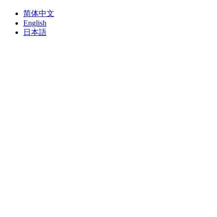
简体中文
English
日本語