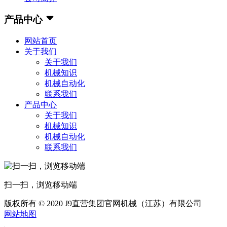
产品中心
网站首页
关于我们
关于我们
机械知识
机械自动化
联系我们
产品中心
关于我们
机械知识
机械自动化
联系我们
扫一扫，浏览移动端
版权所有 © 2020 J9直营集团官网机械（江苏）有限公司
网站地图