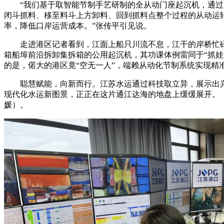
“我们基于取智能节制手艺研制的全从动门座起沉机，通过
闭斗抓料、移至料斗上方卸料、回到抓料点整个过程的从动运
率，降低口岸运营成本。”张传平引见说。
走进港区记者看到，江面上船只川流不息，江干的岸桥忙碌
箱船埠前沿拆卸集拆箱的公用起沉机，其功课体例雷同于“抓娃
的是，偌大的港区竟“空无一人”，端赖从动化节制系统实现精
聪慧赋能，向新而行。江苏水运通过科技取立异，展示出兴
现代化水运新图景，正正在这片通江达海的地盘上缓缓展开。
媛）。