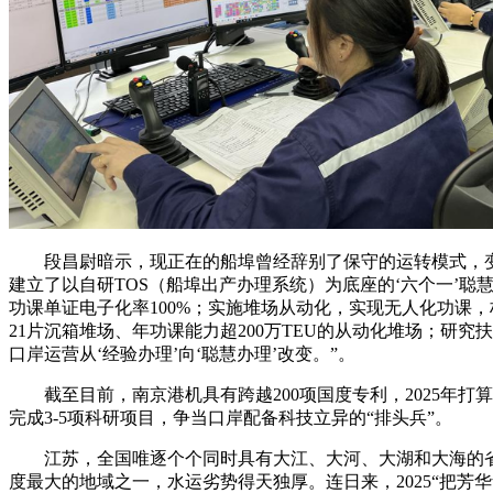
段昌尉暗示，现正在的船埠曾经辞别了保守的运转模式，变
建立了以自研TOS（船埠出产办理系统）为底座的‘六个一’聪
功课单证电子化率100%；实施堆场从动化，实现无人化功课，
21片沉箱堆场、年功课能力超200万TEU的从动化堆场；研究
口岸运营从‘经验办理’向‘聪慧办理’改变。”。
截至目前，南京港机具有跨越200项国度专利，2025年打算
完成3-5项科研项目，争当口岸配备科技立异的“排头兵”。
江苏，全国唯逐个个同时具有大江、大河、大湖和大海的省
度最大的地域之一，水运劣势得天独厚。连日来，2025“把芳