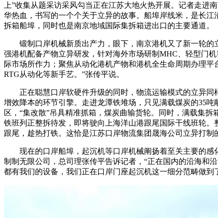
上”收集从题采访采风勾当正在江苏大地火热开展。记者走进
华热血，书写的一个个关于立异的故事。船埠岸线米，是长江
拆箱船埠，同时也是南京地域国际集拆箱进出口的主要通道。
锻制口岸机械新质出产力，眼下，南京港机又了新一轮的立
强港机配备产物立异研发，针对海外市场研制MHC、轻型门机
际市场所作力；聚焦从动化港机产物和港机全生命周期办理平
RTG从动化等新手艺。”张传平说。
正在聪慧口岸软硬件升级的同时，物流运输模式的立异同样
增效降本的环节引擎。走进龙潭铁堆场，只见满载煤炭的35吨
区，“集改散”吊具精准抓箱，煤炭曲输货轮。同时，满载集拆箱
铁班列正整拆待发，即将驶向上海洋山港跟尾国际干线班轮。
跟尾，趁热打铁。这恰是江苏口岸物流集团晟海公司立异打制
现在的口岸船埠，起沉机等口岸机械阐扬着至关主要的感化
制制无限公司，总司理张传平告诉记者，“正在国内的沿海和
都有我们的设备，我们正在口岸门座起沉机这一细分范畴做到