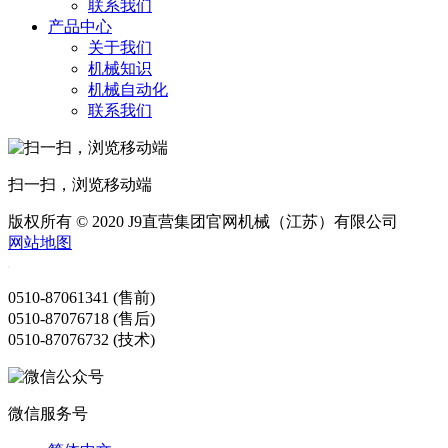
联系我们
产品中心
关于我们
机械知识
机械自动化
联系我们
扫一扫，浏览移动端
版权所有 © 2020 J9直营集团官网机械（江苏）有限公司
网站地图
0510-87061341 (售前)
0510-87076718 (售后)
0510-87076732 (技术)
微信服务号