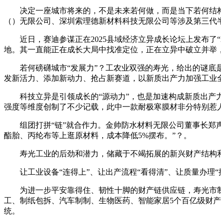
决定一座城市将来的，不是未来若何做，而是当下若何结构
（）无限公司、深圳索理德新材料科技无限公司等涉及第三代
近日，赛迪参谋正在2025县域经济立异成长论坛上发布了“
地。其一直能正在成长大局中找准定位，正在立异中破立并举
若何磅礴城市“发展力”？工农业双强的寿光，给出的谜底是
发新活力、添加新动力、抢占新赛道，以新质出产力加强工业
科技立异是引领成长的“源动力”，也是加速构成新质出产力
强度等维度创制了不少记载，此中一款耐极寒膜材非分特别惹人
组团打拼“链”就合作力。金帅防水材料无限公司董事长郑声
酯胎、丙纶布等上逛原材料，成本降低5%摆布。”？。
寿光工业的后劲和潜力，储藏于不竭拓展的新兴财产结构和
让工业设备“连得上”、让出产流程“看得清”、让质量办理“控
为进一步平安靠得住、韧性十脚的财产链供应链，寿光市制定
工、制纸包拆、汽车制制、生物医药、智能家居5个百亿级财
统。