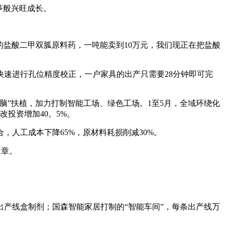
笋般兴旺成长。
盐酸二甲双胍原料药，一吨能卖到10万元，我们现正在把盐酸
速进行孔位精度校正，一户家具的出产只需要28分钟即可完
”扶植，加力打制智能工场、绿色工场。1至5月，全域环绕化
投资增加40。5%。
人工成本下降65%，原材料耗损削减30%。
文章。
产线盒制剂；国森智能家居打制的“智能车间”，每条出产线万