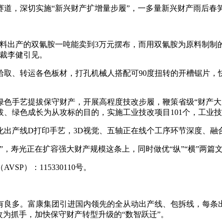
，深切实施“新兴财产扩增量步履”，一多量新兴财产雨后春
料出产的双氰胺一吨能卖到3万元摆布，而用双氰胺为原料制制的
总裁李健引见。
、转运各色板材，打孔机械人搭配可90度扭转的开槽锯片，快
手艺提拔保守财产，开展高程度技改步履，鞭策省级“财产大脑
、绿色成长为从攻标的目的，实施工业技改项目101个，工业技改
产线D打印手艺，3D视觉、五轴正在线个工序环节深度、融合，
寿光正在扩容强大财产规模这条上，同时做优“纵”“横”两篇
P）：115330110号。
。
多。富康集团引进国内领先的全从动出产线、包拆线，每条出
改为抓手，加快保守财产转型升级的“数智跃迁”。