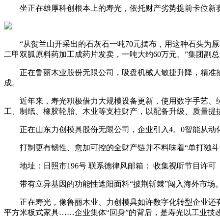
坐正在雄厚科创根本上的寿光，依托财产劣势提前卡位新赛道
“从贺兰山开采出的石灰石一吨70元摆布，用这种石头为原
二甲双胍原料药加工成药片发卖，一吨大约60万元。”集团副
正在鲁丽木业股份无限公司，吸盘机械人敏捷升降，精准拾取
成。
近年来，寿光积极借力大规模设备更新，使用数字手艺、绿色
工、制纸、橡胶轮胎、木业等支柱财产，以配备升级、质量提拔
正在山东力创模具股份无限公司，企业引入4。0智能从动化出
打制更有韧性、愈加可控的全财产链并不料味着“单打独斗”，
地址：日照市196号 联系德律风邮箱： 收集视听节目许可（AVS
带有立异基因的功能性遮阳面料“披荆斩棘”闯入海外市场
正在寿光，像鲁丽木业、力创模具如许数字化转型企业还有良
平方米板式家具……企业集体“回身”的背后，是寿光以工业技