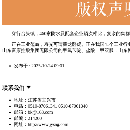
穿行台头镇，460家防水及配套企业鳞次栉比，复杂的集群
正在工业范畴，寿光可谓藏龙卧虎。正在我国41个工业行业大
山东富康控股集团无限公司的甲氧苄啶、盐酸二甲双胍，山东
发布于 : 2025-10-24 09:01
联系我们
地址：江苏省宜兴市
电话：0510-87061341 0510-87061340
邮箱：bk@163.com
邮编：214200
网址：http://www.jysag.com