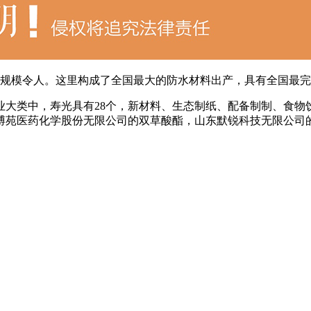
规模令人。这里构成了全国最大的防水材料出产，具有全国最完
类中，寿光具有28个，新材料、生态制纸、配备制制、食物饮
博苑医药化学股份无限公司的双草酸酯，山东默锐科技无限公司