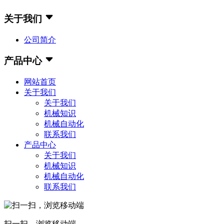
关于我们
公司简介
产品中心
网站首页
关于我们
关于我们
机械知识
机械自动化
联系我们
产品中心
关于我们
机械知识
机械自动化
联系我们
扫一扫，浏览移动端