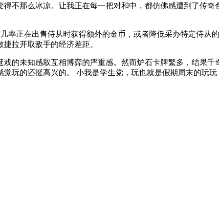
得不那么冰凉。让我正在每一把对和中，都仿佛感遭到了传奇色
几率正在出售侍从时获得额外的金币，或者降低采办特定侍从的
敏捷拉开取敌手的经济差距。
的未知感取互相博弈的严重感。然而炉石卡牌繁多，结果千奇
感觉玩的还挺高兴的。 小我是学生党，玩也就是假期周末的玩玩