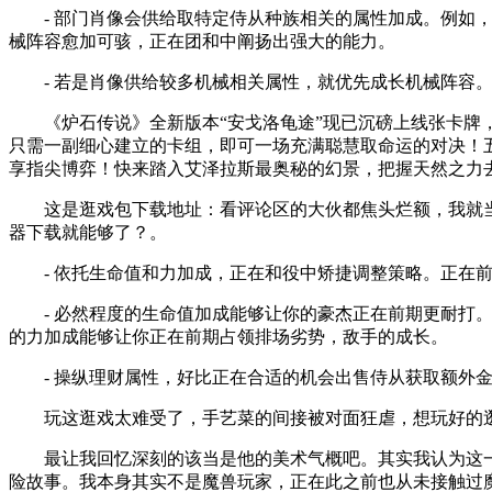
- 部门肖像会供给取特定侍从种族相关的属性加成。例如，
械阵容愈加可骇，正在团和中阐扬出强大的能力。
- 若是肖像供给较多机械相关属性，就优先成长机械阵容。
《炉石传说》全新版本“安戈洛龟途”现已沉磅上线张卡牌，
只需一副细心建立的卡组，即可一场充满聪慧取命运的对决！
享指尖博弈！快来踏入艾泽拉斯最奥秘的幻景，把握天然之力去改写和局吧！开
这是逛戏包下载地址：看评论区的大伙都焦头烂额，我就当这一回
器下载就能够了？。
- 依托生命值和力加成，正在和役中矫捷调整策略。正在前
- 必然程度的生命值加成能够让你的豪杰正在前期更耐打。
的力加成能够让你正在前期占领排场劣势，敌手的成长。
- 操纵理财属性，好比正在合适的机会出售侍从获取额外金
玩这逛戏太难受了，手艺菜的间接被对面狂虐，想玩好的逛
最让我回忆深刻的该当是他的美术气概吧。其实我认为这一
险故事。我本身其实不是魔兽玩家，正在此之前也从未接触过