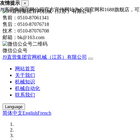
友情提示
×
J9直营集团官网公司官方宣传网站为公司官网和1688旗舰店，可进行
售前：0510-87061341
售后：0510-87076718
技术：0510-87076708
邮箱：bk@163.com
微信公众号
J9直营集团官网机械（江苏）有限公司
网站首页
关于我们
机械知识
机械自动化
联系我们
Language
简体中文
English
French