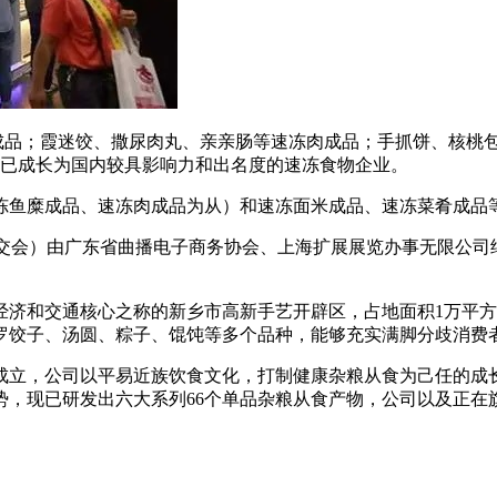
品；霞迷饺、撒尿肉丸、亲亲肠等速冻肉成品；手抓饼、核桃包
元，现已成长为国内较具影响力和出名度的速冻食物企业。
速冻鱼糜成品、速冻肉成品为从）和速冻面米成品、速冻菜肴成品
25跨交会）由广东省曲播电子商务协会、上海扩展展览办事无限公司结
济和交通核心之称的新乡市高新手艺开辟区，占地面积1万平方米
罗饺子、汤圆、粽子、馄饨等多个品种，能够充实满脚分歧消费
成立，公司以平易近族饮食文化，打制健康杂粮从食为己任的成
势，现已研发出六大系列66个单品杂粮从食产物，公司以及正在