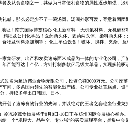
餐及从食食物之一，其做为日常便利食物的属性逐步加强，淡旺
礼感，那么必定少不了一碗汤圆。汤圆外形可爱，寄意着团团聚
日-6日 地址！南京国际博览核心 化工新材料！无机氟材料、无机
； 精细及公用化学品！医药两头体、农药两头体、染料两头体；
、食物及饲料添加剂等； 化工单位设备！破坏、搅拌、夹杂、反
家集研发、出产和发卖速冻面米成品为一体的专业化公司，产物
，年产能可达十个亿，方针打制多款亿元级大单品，实现多轮驱
正式改名为延边伟业食物无限公司，投资总额3000万元。公司座
化出产车间，多条国内领先的智能化出产线。公司专业处置糕点、
天分，持续多年出口韩国、日本。
物开创了速冻食物行业的先河，并以绝对的王者之姿稳坐行业龙
冷冻冷藏食物展将于8月8日-10日正在郑州国际会展核心举办
供给一个“规模大、品种全、专业强”的买卖展现平台，是集中会