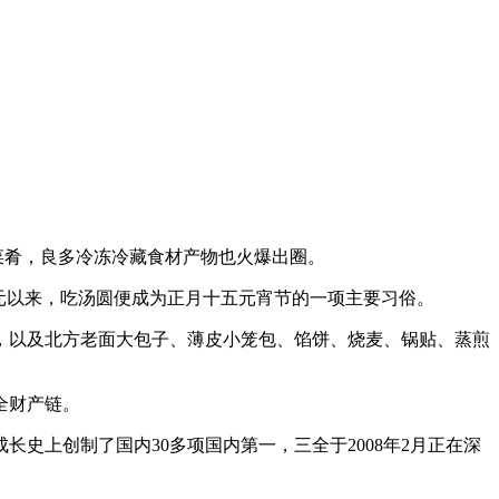
菜肴，良多冷冻冷藏食材产物也火爆出圈。
元以来，吃汤圆便成为正月十五元宵节的一项主要习俗。
以及北方老面大包子、薄皮小笼包、馅饼、烧麦、锅贴、蒸煎
全财产链。
史上创制了国内30多项国内第一，三全于2008年2月正在深