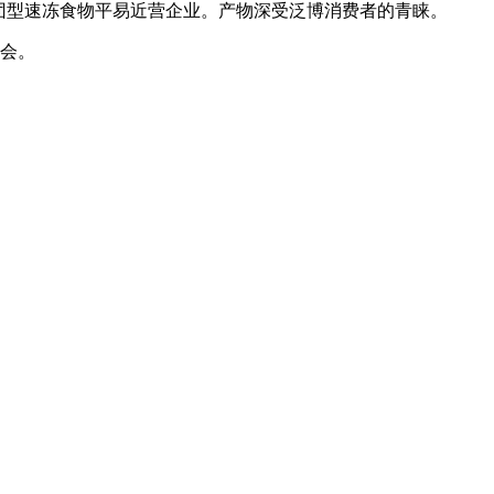
团型速冻食物平易近营企业。产物深受泛博消费者的青睐。
览会。