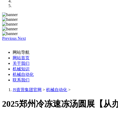
Previous
Next
网站导航
网站首页
关于我们
机械知识
机械自动化
联系我们
J9直营集团官网
>
机械自动化
>
2025郑州冷冻速冻汤圆展【从办