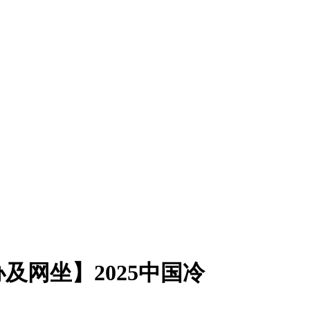
及网坐】2025中国冷