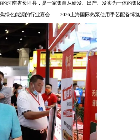
的河南省长垣县，是一家集自从研发、出产、发卖为一体的集
聚焦绿色能源的行业嘉会——2026上海国际热泵使用手艺配备博