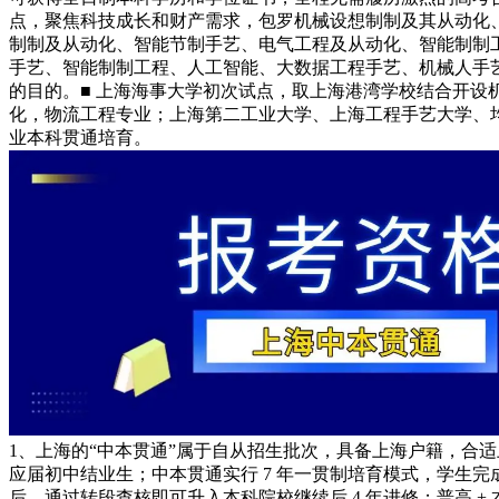
点，聚焦科技成长和财产需求，包罗机械设想制制及其从动化
制制及从动化、智能节制手艺、电气工程及从动化、智能制制
手艺、智能制制工程、人工智能、大数据工程手艺、机械人手
的目的。■ 上海海事大学初次试点，取上海港湾学校结合开设
化，物流工程专业；上海第二工业大学、上海工程手艺大学、
业本科贯通培育。
1、上海的“中本贯通”属于自从招生批次，具备上海户籍，合
应届初中结业生；中本贯通实行 7 年一贯制培育模式，学生完成
后，通过转段查核即可升入本科院校继续后 4 年进修；普高 +