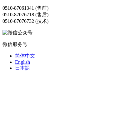
0510-87061341 (售前)
0510-87076718 (售后)
0510-87076732 (技术)
微信服务号
简体中文
English
日本語