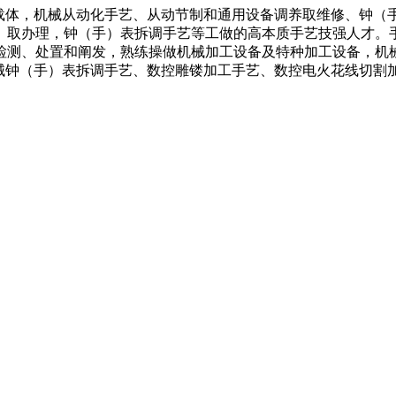
体，机械从动化手艺、从动节制和通用设备调养取维修、钟（
、取办理，钟（手）表拆调手艺等工做的高本质手艺技强人才。
测、处置和阐发，熟练操做机械加工设备及特种加工设备，机械CA
机械钟（手）表拆调手艺、数控雕镂加工手艺、数控电火花线切割