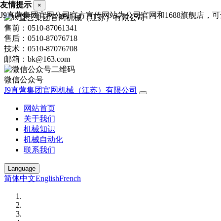
友情提示
×
J9直营集团官网公司官方宣传网站为公司官网和1688旗舰店，可进行
售前：0510-87061341
售后：0510-87076718
技术：0510-87076708
邮箱：bk@163.com
微信公众号
J9直营集团官网机械（江苏）有限公司
网站首页
关于我们
机械知识
机械自动化
联系我们
Language
简体中文
English
French