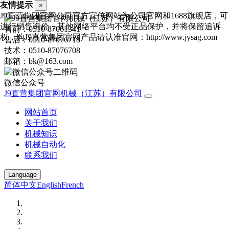
友情提示
×
J9直营集团官网公司官方宣传网站为公司官网和1688旗舰店，可
进行销售询价，其他网络平台均不受正品保护，并将保留追诉
售前：0510-87061341
权，购J9直营集团官网产品请认准官网：http://www.jysag.com
售后：0510-87076718
技术：0510-87076708
邮箱：bk@163.com
微信公众号
J9直营集团官网机械（江苏）有限公司
网站首页
关于我们
机械知识
机械自动化
联系我们
Language
简体中文
English
French