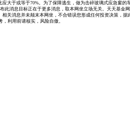
应大于或等于70%。为了保障逃生，做为击碎玻璃式应急窗的
发布此消息目标正在于更多消息，取本网坐立场无关。天天基金
相关消息并未颠末本网坐，不合错误您形成任何投资决策，据此操
供参考，利用前请核实，风险自傲。