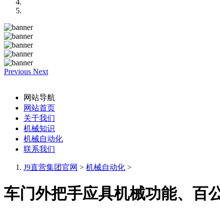
Previous
Next
网站导航
网站首页
关于我们
机械知识
机械自动化
联系我们
J9直营集团官网
>
机械自动化
>
车门外把手应具机械功能、百公