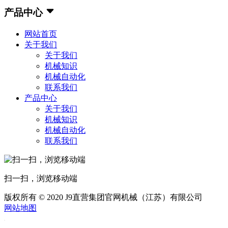
产品中心
网站首页
关于我们
关于我们
机械知识
机械自动化
联系我们
产品中心
关于我们
机械知识
机械自动化
联系我们
扫一扫，浏览移动端
版权所有 © 2020 J9直营集团官网机械（江苏）有限公司
网站地图