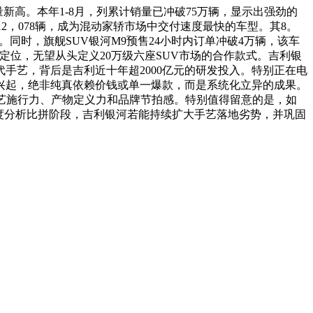
新高。本年1-8月，列累计销量已冲破75万辆，显示出强劲的
2，078辆，成为混动家轿市场中交付速度最快的车型。其8。
。同时，旗舰SUV银河M9预售24小时内订单冲破4万辆，该车
”的产物定位，无望从头定义20万级六座SUV市场的合作款式。吉利银
代手艺，背后是吉利近十年超2000亿元的研发投入。特别正在电
速兴起，绝非纯真依赖价钱或单一爆款，而是系统化立异的成果。
艺施行力、产物定义力和品牌节拍感。特别值得留意的是，如
度分析比拼阶段，吉利银河若能持续扩大手艺落地劣势，并巩固