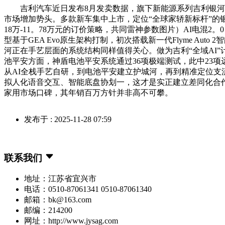
吉利汽车近日发布8月发卖数据，旗下新能源系列吉利银河单月销
市场增加势头。多款新车集中上市，定位“全球家轿新标杆”的银
18万-11。78万元的订价策略，共同雷神参数图片）AI电混
型基于GEA Evo原生架构打制，初次搭载新一代Flyme Au
河正在手艺层面的系统结构同样值得关心。做为吉利“全域AI”
池平安方面，神盾电池平安系统通过36项极端测试，此中23
从AI全栈手艺自研，到电池平安建立护城河，再到精准定位
拟人化语音交互、智能底盘协划一，这才是实正建立差同化合
家用市场口碑，其年销百万方针并非高不可攀。
发布于 : 2025-11-28 07:59
联系我们
地址：江苏省宜兴市
电话：0510-87061341 0510-87061340
邮箱：bk@163.com
邮编：214200
网址：http://www.jysag.com