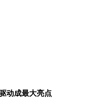
艺驱动成最大亮点