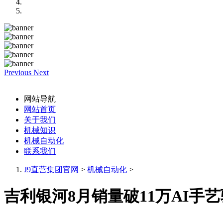
Previous
Next
网站导航
网站首页
关于我们
机械知识
机械自动化
联系我们
J9直营集团官网
>
机械自动化
>
吉利银河8月销量破11万AI手