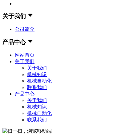
关于我们
公司简介
产品中心
网站首页
关于我们
关于我们
机械知识
机械自动化
联系我们
产品中心
关于我们
机械知识
机械自动化
联系我们