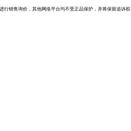
销售询价，其他网络平台均不受正品保护，并将保留追诉权，购J9直营集