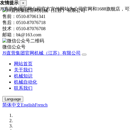
友情提示
×
J9直营集团官网公司官方宣传网站为公司官网和1688旗舰店，可进行
售前：0510-87061341
售后：0510-87076718
技术：0510-87076708
邮箱：bk@163.com
微信公众号
J9直营集团官网机械（江苏）有限公司
网站首页
关于我们
机械知识
机械自动化
联系我们
Language
简体中文
English
French