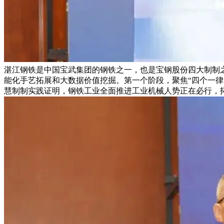
湛江钢铁是中国宝武集团的钢铁之一，也是宝钢股份四大制制
能化手艺拓展和大数据价值挖掘。第一个阶段，聚焦“四个一律
慧制制实践证明，钢铁工业全面推进工业机械人势正在必行，