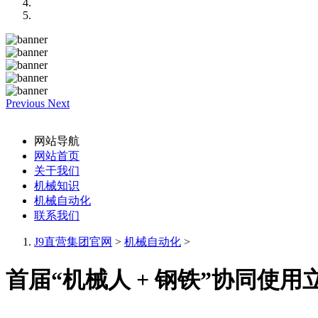
Previous
Next
网站导航
网站首页
关于我们
机械知识
机械自动化
联系我们
J9直营集团官网
>
机械自动化
>
首届“机械人 + 钢铁”协同使