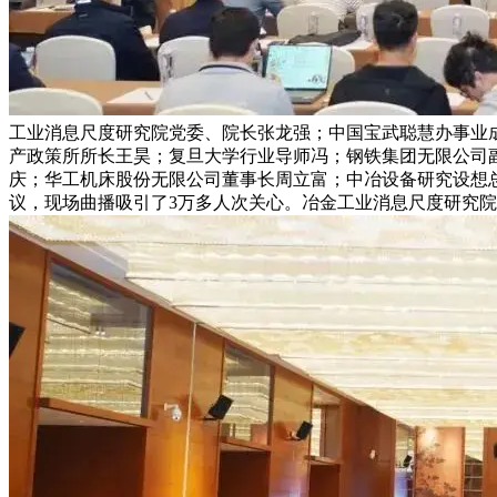
工业消息尺度研究院党委、院长张龙强；中国宝武聪慧办事业
产政策所所长王昊；复旦大学行业导师冯；钢铁集团无限公司
庆；华工机床股份无限公司董事长周立富；中冶设备研究设想总
议，现场曲播吸引了3万多人次关心。冶金工业消息尺度研究