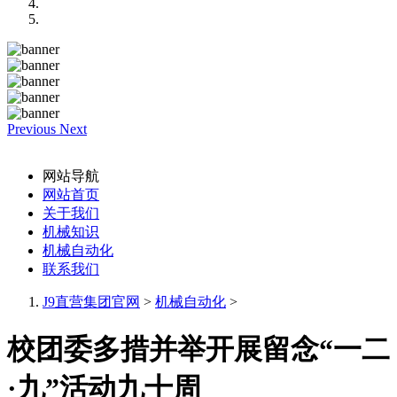
Previous
Next
网站导航
网站首页
关于我们
机械知识
机械自动化
联系我们
J9直营集团官网
>
机械自动化
>
校团委多措并举开展留念“一二
·九”活动九十周