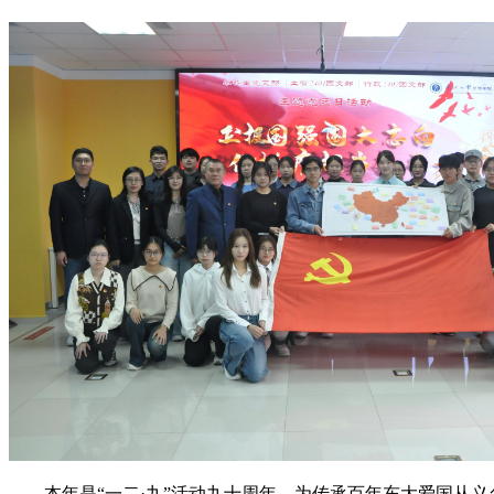
本年是“一二·九”活动九十周年，为传承百年东大爱国从义