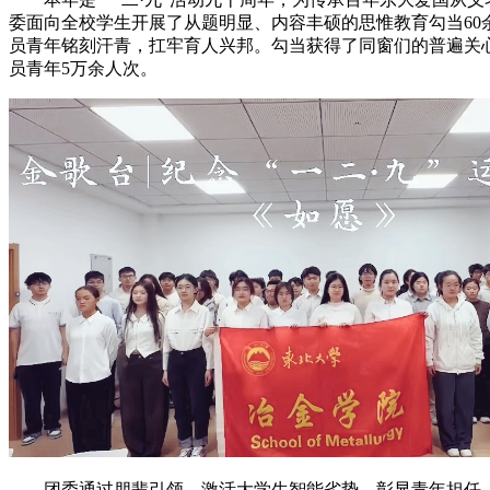
委面向全校学生开展了从题明显、内容丰硕的思惟教育勾当60
员青年铭刻汗青，扛牢育人兴邦。勾当获得了同窗们的普遍关
员青年5万余人次。
团委通过朋辈引领，激活大学生智能劣势，彰显青年担任，