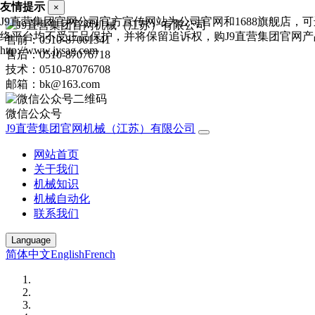
友情提示
×
J9直营集团官网公司官方宣传网站为公司官网和1688旗舰店，
络平台均不受正品保护，并将保留追诉权，购J9直营集团官网
售前：0510-87061341
http://www.jysag.com
售后：0510-87076718
技术：0510-87076708
邮箱：bk@163.com
微信公众号
J9直营集团官网机械（江苏）有限公司
网站首页
关于我们
机械知识
机械自动化
联系我们
Language
简体中文
English
French