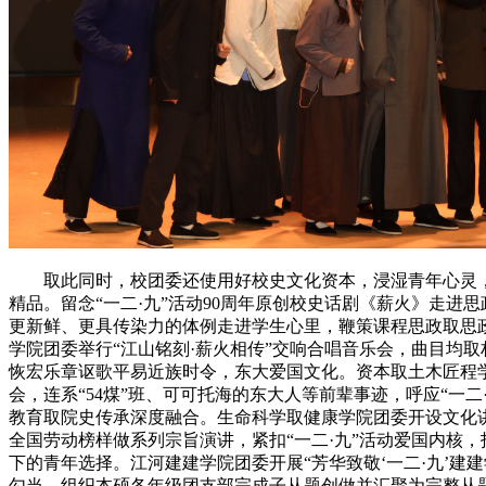
取此同时，校团委还使用好校史文化资本，浸湿青年心灵，培
精品。留念“一二·九”活动90周年原创校史话剧《薪火》走进
更新鲜、更具传染力的体例走进学生心里，鞭策课程思政取思
学院团委举行“江山铭刻·薪火相传”交响合唱音乐会，曲目均
恢宏乐章讴歌平易近族时令，东大爱国文化。资本取土木匠程
会，连系“54煤”班、可可托海的东大人等前辈事迹，呼应“一二
教育取院史传承深度融合。生命科学取健康学院团委开设文化
全国劳动榜样做系列宗旨演讲，紧扣“一二·九”活动爱国内核
下的青年选择。江河建建学院团委开展“芳华致敬‘一二·九’建
勾当，组织本硕各年级团支部完成子从题创做并汇聚为完整从