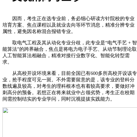
因而，考生正在选专业前，务必细心研读方针院校的专业
培育方案、焦点课程以及就业去向等环节消息，精准分辨专业
属性，避免因名称混合报错专业。
取电气工程及其从动化专业分歧，此专业是“电气手艺 + 智
能算法”的跨界融合，焦点是将电力电子手艺、从动节制理论取
人工智能算法相融合，精准对接行业数字化、智能化转型需
求。
从高校开设环境来看，目前全国已有600多所高校开设该专
业，抢手程度可见一斑。不外需要留意的是，该专业的登科分
数线遍及较高，对考生的理科根本也有着较高要求，要做好冲
刺高分的预备。若想正在将来就业中占领劣势，考生正在校期
间需控制结实的专业学问，同时沉视提拔实践能力。