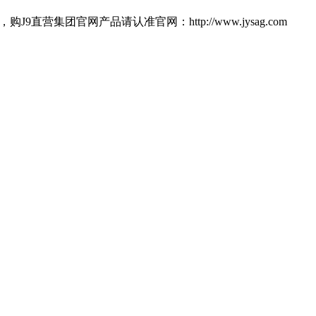
团官网产品请认准官网：http://www.jysag.com