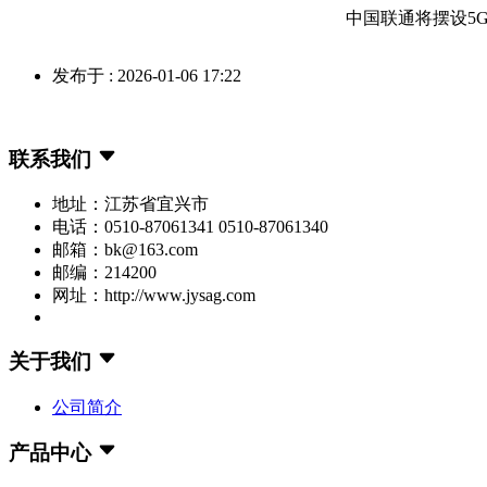
中国联通将摆设5G
发布于 : 2026-01-06 17:22
联系我们
地址：江苏省宜兴市
电话：0510-87061341 0510-87061340
邮箱：bk@163.com
邮编：214200
网址：http://www.jysag.com
关于我们
公司简介
产品中心