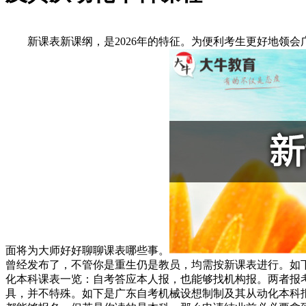
新课表新课纲，是2026年的特征。为便利考生更好地领会
面将为大师好好聊聊课表哪些事。
曾经发布了，不管你是重生仍是教员，均需按新课表进行。如下
化本科课表一览：自考答应本人报，也能够找机构报。两者报
具，并不特殊。如下是广东自考机械设想制制及其从动化本科