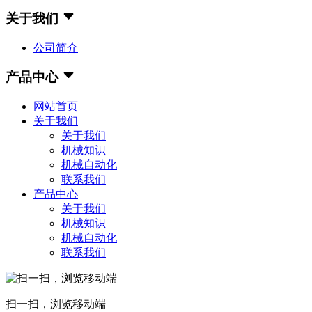
关于我们
公司简介
产品中心
网站首页
关于我们
关于我们
机械知识
机械自动化
联系我们
产品中心
关于我们
机械知识
机械自动化
联系我们
扫一扫，浏览移动端