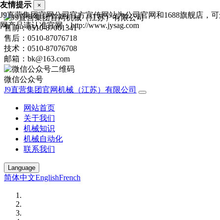
友情提示
×
J9直营集团官网公司官方宣传网站为公司官网和1688旗舰店
网产品请认准官网：http://www.jysag.com
售前：0510-87061341
售后：0510-87076718
技术：0510-87076708
邮箱：bk@163.com
微信公众号
J9直营集团官网机械（江苏）有限公司
网站首页
关于我们
机械知识
机械自动化
联系我们
Language
简体中文
English
French