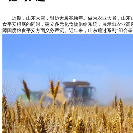
近期，山东大雪，银拆素裹兆康年。做为农业大省，山东正
食平安根底的同时，建立多元化食物供给系统，展示出农业高
障国度粮食平安方面义务严沉。近年来，山东通过系列“组合拳”