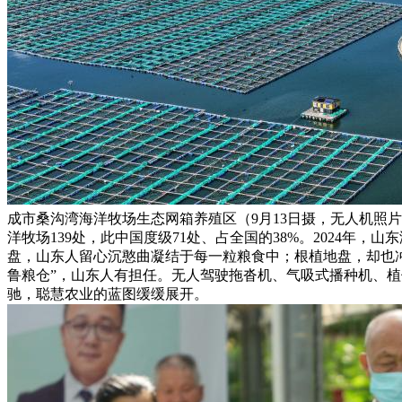
成市桑沟湾海洋牧场生态网箱养殖区（9月13日摄，无人机照
洋牧场139处，此中国度级71处、占全国的38%。2024年
盘，山东人留心沉憨曲凝结于每一粒粮食中；根植地盘，却也冲
鲁粮仓”，山东人有担任。无人驾驶拖沓机、气吸式播种机、
驰，聪慧农业的蓝图缓缓展开。