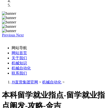
Previous
Next
网站导航
网站首页
关于我们
机械知识
机械自动化
联系我们
J9直营集团官网
>
机械自动化
>
本科留学就业指点-留学就业指
点阐发-攻略-金吉