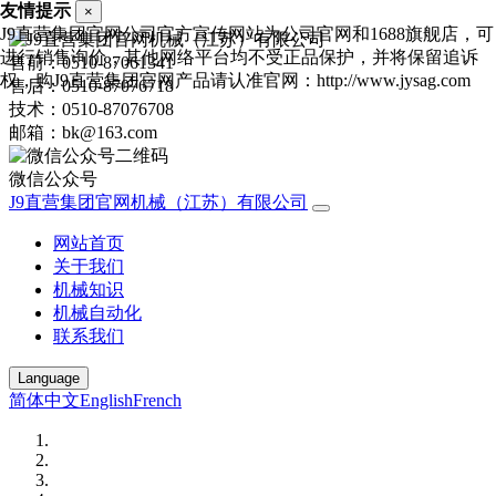
友情提示
×
J9直营集团官网公司官方宣传网站为公司官网和1688旗舰店，可
进行销售询价，其他网络平台均不受正品保护，并将保留追诉
售前：0510-87061341
权，购J9直营集团官网产品请认准官网：http://www.jysag.com
售后：0510-87076718
技术：0510-87076708
邮箱：bk@163.com
微信公众号
J9直营集团官网机械（江苏）有限公司
网站首页
关于我们
机械知识
机械自动化
联系我们
Language
简体中文
English
French