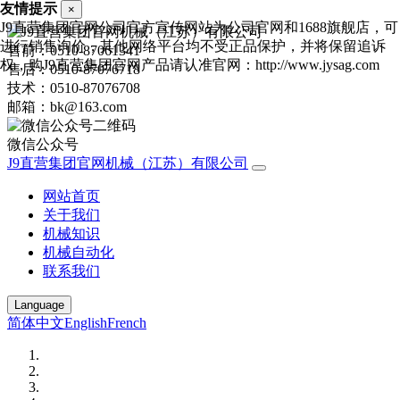
友情提示
×
J9直营集团官网公司官方宣传网站为公司官网和1688旗舰店，可
进行销售询价，其他网络平台均不受正品保护，并将保留追诉
售前：0510-87061341
权，购J9直营集团官网产品请认准官网：http://www.jysag.com
售后：0510-87076718
技术：0510-87076708
邮箱：bk@163.com
微信公众号
J9直营集团官网机械（江苏）有限公司
网站首页
关于我们
机械知识
机械自动化
联系我们
Language
简体中文
English
French