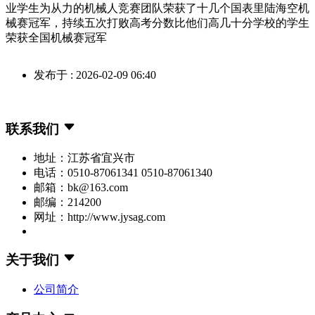
业学生为从力的机械人竞赛团队荣获了十几个国表里陆海空机
械赛冠军，持续五次打败高考分数比他们高几十分学校的学生
荣获全国机械赛冠军
发布于 : 2026-02-09 06:40
联系我们
地址：江苏省宜兴市
电话：0510-87061341 0510-87061340
邮箱：bk@163.com
邮编：214200
网址：http://www.jysag.com
关于我们
公司简介