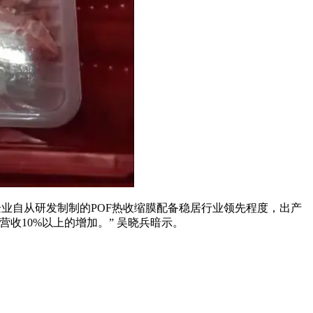
企业自从研发制制的POF热收缩膜配备稳居行业领先程度，出产
营收10%以上的增加。” 吴晓兵暗示。