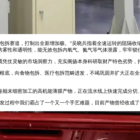
拆赛道，打制出全新增加极。”吴晓兵指着全速运转的阻隔收
、防雾性和通明性，能无效包拆内氧气、氮气等气体泄露，牢牢锁
凭仗灵敏的市场洞察力，充实阐扬本身科研取财产特色劣势，持
底，向食物包拆、医疗包拆范畴进发，不竭巩固并扩大正在全
颠末细密加工的高机能薄膜产物，正在流水线上快速完成分切
过程中我们霸占了一个又一个手艺难题，目前产物曾经收成了