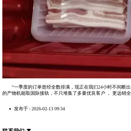
“一季度的订单曾经全数排满，现正在我们24小时不间断出产
的产物机能取国际接轨，不只堆集了多量优良客户 ， 更远销全球
发布于 : 2026-02-13 09:34