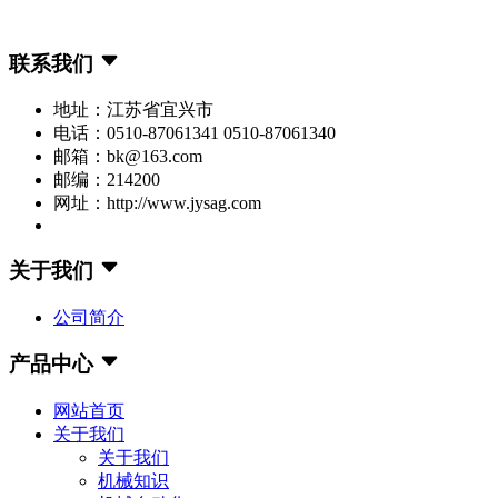
联系我们
地址：江苏省宜兴市
电话：0510-87061341 0510-87061340
邮箱：bk@163.com
邮编：214200
网址：http://www.jysag.com
关于我们
公司简介
产品中心
网站首页
关于我们
关于我们
机械知识