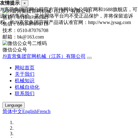
友情提示
×
J9直营集团官网公司官方宣传网站为公司官网和1688旗舰店，可
进行销售询价，其他网络平台均不受正品保护，并将保留追诉
售前：0510-87061341
权，购J9直营集团官网产品请认准官网：http://www.jysag.com
售后：0510-87076718
技术：0510-87076708
邮箱：bk@163.com
微信公众号
J9直营集团官网机械（江苏）有限公司
网站首页
关于我们
机械知识
机械自动化
联系我们
Language
简体中文
English
French