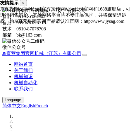
友情提示
×
J9直营集团官网公司官方宣传网站为公司官网和1688旗舰店，可
进行销售询价，其他网络平台均不受正品保护，并将保留追诉
售前：0510-87061341
权，购J9直营集团官网产品请认准官网：http://www.jysag.com
售后：0510-87076718
技术：0510-87076708
邮箱：bk@163.com
微信公众号
J9直营集团官网机械（江苏）有限公司
网站首页
关于我们
机械知识
机械自动化
联系我们
Language
简体中文
English
French