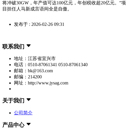
将冲破30GW，年产值可达100亿元，年创税收超20亿元。”项
目担任人马新成言语间全是自傲。
发布于 : 2026-02-26 09:31
联系我们
地址：江苏省宜兴市
电话：0510-87061341 0510-87061340
邮箱：bk@163.com
邮编：214200
网址：http://www.jysag.com
关于我们
公司简介
产品中心