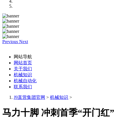
Previous
Next
网站导航
网站首页
关于我们
机械知识
机械自动化
联系我们
J9直营集团官网
>
机械知识
>
马力十脚 冲刺首季“开门红”