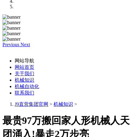
Previous
Next
网站导航
网站首页
关于我们
机械知识
机械自动化
联系我们
J9直营集团官网
>
机械知识
>
最贵97万搬回家人形机械人天
团涌入!暴走2万步亮