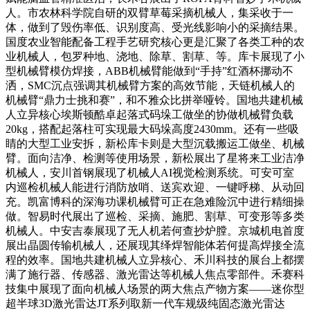
人。市农林科学院自研的双臂草莓采摘机械人，集采收于一
体，做到了毁伤率低、识别度高、受光线影响小的采摘结果。
国度农业智能配备工程手艺研究核心更是汇聚了各类工种的农
业机械人，包罗种地、浇地、除草、割草、等。库卡展现了小
型机械臂模仿焊接，ABB机械臂能做到“手持”红酒杯挪动不
洒，SMC沉点强调其机械臂方案的高效节能，天链机械人的
机械臂“鼎力士挑和赛”，和不雅众比拼举哑铃。国地共建机械
人立异核心埃斯顿酷卓起落式码垛工做坐的协做机械臂负载
20kg，搭配起落柱可实现最大码垛高度2430mm。还有一些吸
睛的大型工业安拆，新松库卡则是大型沉载搬运工做坐、机械
臂。面向洁净、检测等使用场景，新松展出了星将来工业洁净
机械人，安川首钢展现了机械人AI视觉检测系统。可安可室
内巡检机械人能进行消防放哨、送宾欢迎、一键呼梯、从动回
充。凯富博科的深海功课机械臂可正在急难险沉中进行精细操
做。智易时代展出了巡检、采摘、施肥、割草、可变形等多类
机械人。中安吉泰展现了无人机若何查抄炉膛。京城机电首度
展出晶圆传输机械人，还展现其绎焊智能体若何提高焊接全流
程的效率。国地共建机械人立异核心、禾川科技的展台上都摆
满了施行器、传感器、激光雷达等机械人焦点零部件。禾赛科
技集中展现了面向机械人场景的两大焦点产物方案——迷你型
超半球3D激光雷达JT系列取新一代车规级纯固态激光雷达