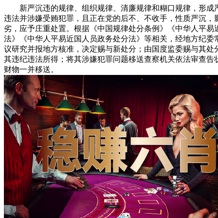
新严沉违的规律、组织规律、清廉规律和糊口规律，形成
违法并涉嫌受贿犯罪，且正在党的后不、不收手，性质严沉，
劣，应予庄重处置。根据《中国规律处分条例》《中华人平易
法》《中华人平易近国人员政务处分法》等相关，经地方纪委
议研究并报地方核准，决定赐与新处分；由国度监委赐与其处
其违纪违法所得；将其涉嫌犯罪问题移送查察机关依法审查告
财物一并移送。