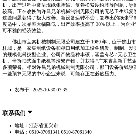
机，出产过程中常呈现纸张褶皱、复卷松紧度纷歧等问题，导
较高。正在改换为许昌兄弟机械制制无限公司的无芯卫生纸复
这些问题获得了极大改善。新设备运转不变，复卷出的纸张平
度适中，次品率大幅降低，出产效率提高了 30% 以上，为企
可不雅的经济效益。
佛山市宝索机械制制无限公司建立于 1989 年，位于佛山
桂城，是一家集制纸设备和糊口用纸加工设备研发、制制、发
的规模化科技型企业。公司产物品种丰硕，涵盖有芯 / 无芯卫
机、盒拆抽式面巾纸机等浩繁产物，并获得 “广东省高新手艺企
多项荣誉。相对许昌兄弟机械制制无限公司，部门设备价钱较
一些预算无限的中小企业来说，可能存正在必然压力。
发布于 : 2025-10-30 07:35
联系我们
地址：江苏省宜兴市
电话：0510-87061341 0510-87061340