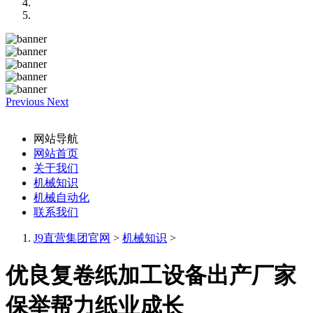
Previous
Next
网站导航
网站首页
关于我们
机械知识
机械自动化
联系我们
J9直营集团官网
>
机械知识
>
优良复卷纸加工设备出产厂家
保举帮力纸业成长