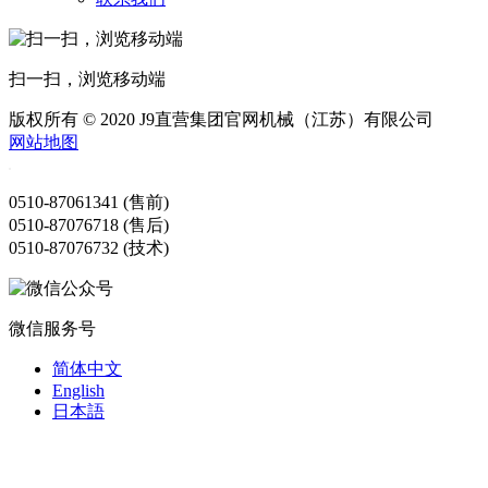
扫一扫，浏览移动端
版权所有 © 2020 J9直营集团官网机械（江苏）有限公司
网站地图
0510-87061341 (售前)
0510-87076718 (售后)
0510-87076732 (技术)
微信服务号
简体中文
English
日本語