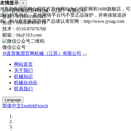
友情提示
×
J9直营集团官网公司官方宣传网站为公司官网和1688旗舰店，可
进行销售询价，其他网络平台均不受正品保护，并将保留追诉
售前：0510-87061341
权，购J9直营集团官网产品请认准官网：http://www.jysag.com
售后：0510-87076718
技术：0510-87076708
邮箱：bk@163.com
微信公众号
J9直营集团官网机械（江苏）有限公司
网站首页
关于我们
机械知识
机械自动化
联系我们
Language
简体中文
English
French