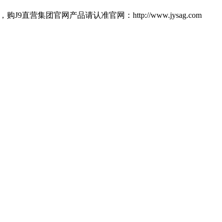
团官网产品请认准官网：http://www.jysag.com