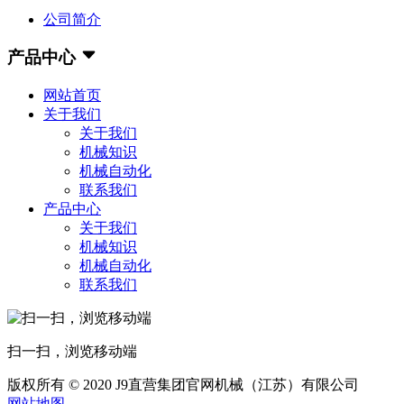
公司简介
产品中心
网站首页
关于我们
关于我们
机械知识
机械自动化
联系我们
产品中心
关于我们
机械知识
机械自动化
联系我们
扫一扫，浏览移动端
版权所有 © 2020 J9直营集团官网机械（江苏）有限公司
网站地图