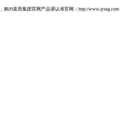
团官网产品请认准官网：http://www.jysag.com