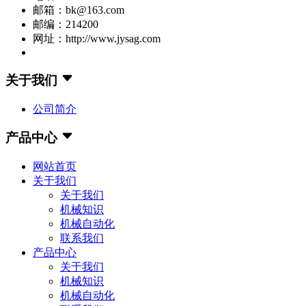
邮箱：bk@163.com
邮编：214200
网址：http://www.jysag.com
关于我们
公司简介
产品中心
网站首页
关于我们
关于我们
机械知识
机械自动化
联系我们
产品中心
关于我们
机械知识
机械自动化