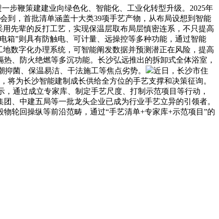
一步鞭策建建业向绿色化、智能化、工业化转型升级。2025年
会到，首批清单涵盖十大类39项手艺产物，从布局设想到智能
采用先辈的反打工艺，实现保温层取布局层慎密连系，不只提高
电箱”则具有防触电、可计量、远操控等多种功能，通过智能
工地数字化办理系统，可智能阐发数据并预测潜正在风险，提高
隔热、防火绝燃等多沉功能。长沙弘远推出的拆卸式全体浴室，
潮抑菌、保温易洁、干法施工等焦点劣势。
近日，长沙市住
家，将为长沙智能建制成长供给全方位的手艺支撑和决策征询。
暗示，通过成立专家库、制定手艺尺度、打制示范项目等行动，
集团、中建五局等一批龙头企业已成为行业手艺立异的引领者。
物轮回操纵等前沿范畴，通过“手艺清单+专家库+示范项目”的