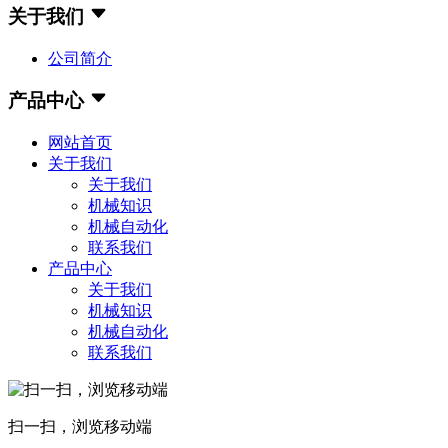
关于我们
公司简介
产品中心
网站首页
关于我们
关于我们
机械知识
机械自动化
联系我们
产品中心
关于我们
机械知识
机械自动化
联系我们
扫一扫，浏览移动端