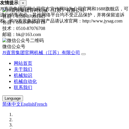
友情提示
×
J9直营集团官网公司官方宣传网站为公司官网和1688旗舰店，可
进行销售询价，其他网络平台均不受正品保护，并将保留追诉
售前：0510-87061341
权，购J9直营集团官网产品请认准官网：http://www.jysag.com
售后：0510-87076718
技术：0510-87076708
邮箱：bk@163.com
微信公众号
J9直营集团官网机械（江苏）有限公司
网站首页
关于我们
机械知识
机械自动化
联系我们
Language
简体中文
English
French