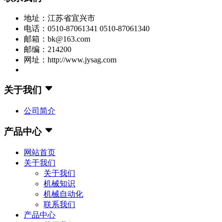
地址：江苏省宜兴市
电话：0510-87061341 0510-87061340
邮箱：bk@163.com
邮编：214200
网址：http://www.jysag.com
关于我们
公司简介
产品中心
网站首页
关于我们
关于我们
机械知识
机械自动化
联系我们
产品中心