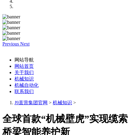
Previous
Next
网站导航
网站首页
关于我们
机械知识
机械自动化
联系我们
J9直营集团官网
>
机械知识
>
全球首款“机械壁虎”实现缆索
桥梁智能养护新