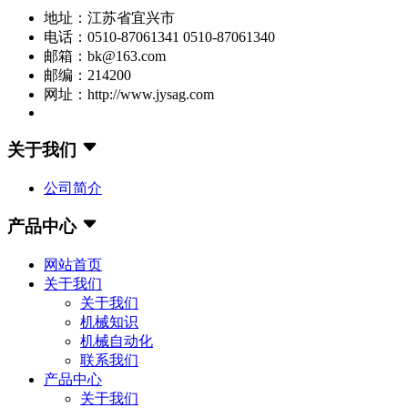
地址：江苏省宜兴市
电话：0510-87061341 0510-87061340
邮箱：bk@163.com
邮编：214200
网址：http://www.jysag.com
关于我们
公司简介
产品中心
网站首页
关于我们
关于我们
机械知识
机械自动化
联系我们
产品中心
关于我们