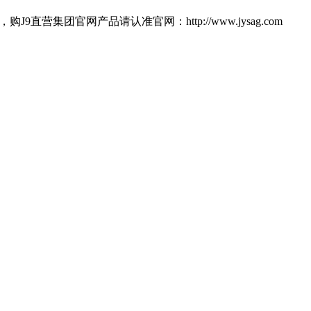
团官网产品请认准官网：http://www.jysag.com