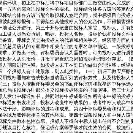
现实环境，拟正在中标后将中标项目标部门工做交由他人完成的
何一方均必需合适投标文件的要求。投标结合体各方该当签定配
投标结合体各方该当配合取投标人签定合同，就中标项目向投标
得彼此投标报价，不得架空其他投标人的公允合作，不得损害投
一地址公开进行。第三十开标该当由投标人掌管，投标人、所有
由工做人员当众拆封、唱标、投标人名称、投标价钱和投标文件
档备查。评标委员会由投标人的代表和相关手艺、经济等方面的
近航总局确认的专家库中相关专业的专家名单中确定。一般投标
要求，并做出评价。评标委员会认为需要时，可向投标人进行质
数投标人从头报价，并报平易近航总局招投标办理部分存案。（
标人期限进行注释。如投标人未正在刻日内做出合理注释，经评
第二个投标人有上述景象，则以此类推。（一）初评工做应严酷
采用投标通知布告或投标邀请函所列的评标方式，从及格投标人
（三）投标人按照评标委员会的书面评标演讲和保举的中标候选
近航总局招投标办理部分提交投标投标环境的书面演讲。第三十九
中标人发出中标通知书，并同时将中标成果通知所有未中标的投标
中标通知书发出后，投标人改变中标成果的，或者中标人放弃中
不法干涉、影响评标的过程和成果。第四十评标委员会和相关工
保举以及取评标相关的其他环境。第四十四条投标人和中标人该当
投标文件做本色性点窜。投标人不得向中标人提出任何不合理的
行规该当打点核准、登记或存案等手续才能生效的合同，按施行