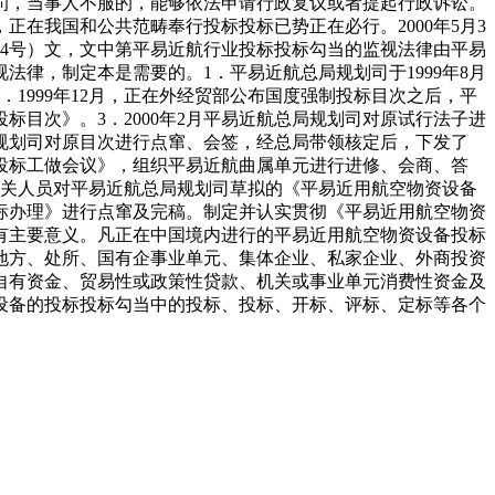
罚，当事人不服的，能够依法申请行政复议或者提起行政诉讼。
在我国和公共范畴奉行投标投标已势正在必行。2000年5月3
34号）文，文中第平易近航行业投标投标勾当的监视法律由平易
律，制定本是需要的。1．平易近航总局规划司于1999年8月
1999年12月，正在外经贸部公布国度强制投标目次之后，平
目次》。3．2000年2月平易近航总局规划司对原试行法子进
局规划司对原目次进行点窜、会签，经总局带领核定后，下发了
标投标工做会议》，组织平易近航曲属单元进行进修、会商、答
元相关人员对平易近航总局规划司草拟的《平易近用航空物资设备
投标办理》进行点窜及完稿。制定并认实贯彻《平易近用航空物资
有主要意义。凡正在中国境内进行的平易近用航空物资设备投标
地方、处所、国有企事业单元、集体企业、私家企业、外商投资
自有资金、贸易性或政策性贷款、机关或事业单元消费性资金及
设备的投标投标勾当中的投标、投标、开标、评标、定标等各个