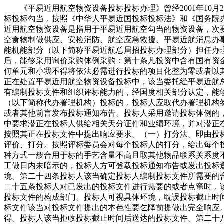
《平易近用航空物资设备投标投标办理》曾经2001年10月2
标投标勾当，按照《中华人平易近国投标投标法》和《国务院
近用航空物资设备是指用于平易近用航空勾当的物资设备，次
空食物制做供应、安检消防、航空应急救援、平易近航消息办
能机能部分（以下简称平易近航总局招投标办理部分）担任办
后，能够采用询价采购体例采购：第十条凡投资中含有国有资
何单元和小我不得将依法必需进行投标的项目化整为零或者以
正在处置平易近用航空物资设备投标中，该当委托经平易近航
有编制投标文件和组织评标能力的，经国度相关部分认定，能
（以下简称代办署理机构）投标的，投标人应取代办署理机构
或者其他前言发布投标通知布告。投标人采用邀请投标体例的
中要求潜正在投标人供给相关天分证件和业绩环境，并对潜正
按照其正在投标文件中提出响应要求。（一）打分法。即由投
评价、打分。按照评标委员会对每个投标人的打分，给出每个
种方式一般合用于标的手艺含量不高且取其他物品联系关系度
工做日内未暗示的，投标人方可登载投标通知布告或发出投标
境。第二十四条投标人该当确定投标人编制投标文件所需要的合
二十五条投标人对已发出的投标文件进行需要的或者点窜时，
投标文件的构成部门。投标人可视具体环境，耽误投标截止时
标文件该当对投标文件提出的本色性要乞降前提做出完全响应
得。投标人该当拒收投标截止时间后送达的投标文件。第二十