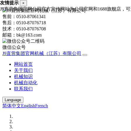
友情提示
×
J9直营集团官网公司官方宣传网站为公司官网和1688旗舰店，可进行
售前：0510-87061341
售后：0510-87076718
技术：0510-87076708
邮箱：bk@163.com
微信公众号
J9直营集团官网机械（江苏）有限公司
网站首页
关于我们
机械知识
机械自动化
联系我们
Language
简体中文
English
French