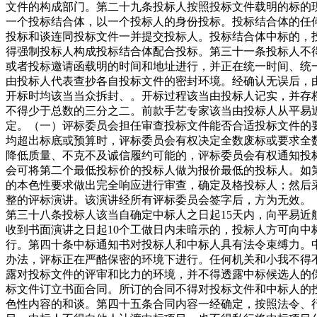
文件的构成部门。第二十九条投标人按照投标文件载明的标的
一个投标结合体，以一个投标人的身份投标。投标结合体的任
投标和谈连同投标文件一并提交投标人。投标结合体中标的，
得强制投标人构成投标结合体配合投标。第三十一条投标人不
或者投标邀请函载明的时间和地址进行，并正在统一时间、统
由投标人代表查抄各自投标文件的密封环境。经确认无误后，
开标时均该当当众拆封、。开标过程该当由投标人记实，并存
不得少于总数的三分之二。前款手艺专家该当由投标人从平易
定。（一）评标委员会担任审查投标文件能否合适投标文件的
均超出标底或预算时，评标委员会有权决定全数废标或要求全
降低质量、不克不及诚信履约可能的，评标委员会有权通知投
会可将第二个最低投标价的投标人做为报价最低的投标人。如
的本色性要求做出完全响应进行审查，确定及格投标人；然后
整的评标演讲。该演讲经所有评标委员会签字后，方为无效。
第三十八条投标人该当自确定中标人之日起15天内，向平易
收到书面演讲之日起10个工做日内未暗示的，投标人方可向
行。第四十条中标通知书对投标人和中标人具有法令束缚力。
办法，评标正在严酷保密的环境下进行。任何机关和小我不得
露对投标文件的评审和比力的环境，并不得透露中标候选人的
标文件订立书面合同。所订的合同不得对投标文件和中标人的
色性内容的和谈。第四十五条合同内容一经确定，按照法令、