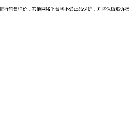
销售询价，其他网络平台均不受正品保护，并将保留追诉权，购J9直营集