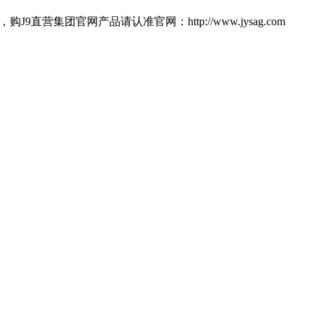
团官网产品请认准官网：http://www.jysag.com