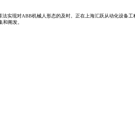
实现对ABB机械人形态的及时。正在上海汇跃从动化设备工
集和阐发。