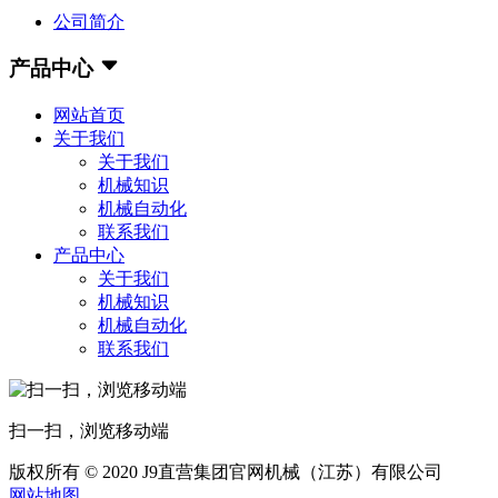
公司简介
产品中心
网站首页
关于我们
关于我们
机械知识
机械自动化
联系我们
产品中心
关于我们
机械知识
机械自动化
联系我们
扫一扫，浏览移动端
版权所有 © 2020 J9直营集团官网机械（江苏）有限公司
网站地图