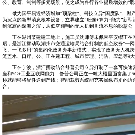
公、教育、制制等多元场景，使之成为各行各业提质增效的“聪
做为国平易近经济增加“顶梁柱”、科技立异“国度队”、财产
为沉点的新型消息根本设备，立异建立“毗连+算力+能力”新
到沉寂的深海之滨，从低空翱翔的无人机到川流不息的聪慧公
正在湖州某建建工地上，施工员沈师傅未佩带平安帽正在区
后，是浙江挪动取湖州市交通运输局结合打制的低空政务“一网统
飞、一飞多用”的集约化政务办事新模式，实现了政务无人机跨
笼盖水、口岸、公、正在建工程、城市管理、消防、应急等9大类
正在宁波，浙江挪动结合舒普公司立异打制了一套可快速复制、
座和5G+工业互联网能力，舒普公司正在一幢大楼里面富集了5G+
秒就能够将配件送到产线；智能裁剪系统能充实操纵布疋的边
合。