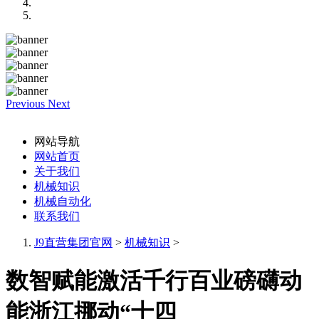
Previous
Next
网站导航
网站首页
关于我们
机械知识
机械自动化
联系我们
J9直营集团官网
>
机械知识
>
数智赋能激活千行百业磅礴动
能浙江挪动“十四