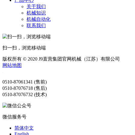
产品中心
关于我们
机械知识
机械自动化
联系我们
扫一扫，浏览移动端
版权所有 © 2020 J9直营集团官网机械（江苏）有限公司
网站地图
0510-87061341 (售前)
0510-87076718 (售后)
0510-87076732 (技术)
微信服务号
简体中文
English