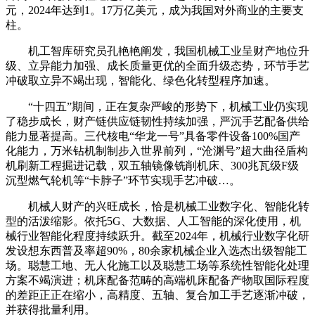
元，2024年达到1。17万亿美元，成为我国对外商业的主要支
柱。
机工智库研究员孔艳艳阐发，我国机械工业呈财产地位升
级、立异能力加强、成长质量更优的全面升级态势，环节手艺
冲破取立异不竭出现，智能化、绿色化转型程序加速。
“十四五”期间，正在复杂严峻的形势下，机械工业仍实现
了稳步成长，财产链供应链韧性持续加强，严沉手艺配备供给
能力显著提高。三代核电“华龙一号”具备零件设备100%国产
化能力，万米钻机制制步入世界前列，“沧渊号”超大曲径盾构
机刷新工程掘进记载，双五轴镜像铣削机床、300兆瓦级F级
沉型燃气轮机等“卡脖子”环节实现手艺冲破…。
机械人财产的兴旺成长，恰是机械工业数字化、智能化转
型的活泼缩影。依托5G、大数据、人工智能的深化使用，机
械行业智能化程度持续跃升。截至2024年，机械行业数字化研
发设想东西普及率超90%，80余家机械企业入选杰出级智能工
场。聪慧工地、无人化施工以及聪慧工场等系统性智能化处理
方案不竭演进；机床配备范畴的高端机床配备产物取国际程度
的差距正正在缩小，高精度、五轴、复合加工手艺逐渐冲破，
并获得批量利用。