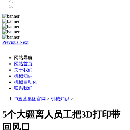
Previous
Next
网站导航
网站首页
关于我们
机械知识
机械自动化
联系我们
J9直营集团官网
>
机械知识
>
5个大疆离人员工把3D打印带
回风口