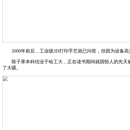
2000年前后，工业级3D打印手艺就已问世，但因为设备
陈子寒本科结业于哈工大，正在读书期间就因惊人的先天被
了大疆。