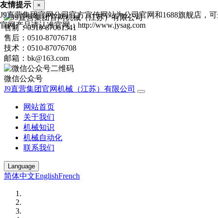
友情提示
×
J9直营集团官网公司官方宣传网站为公司官网和1688旗舰店
官网产品请认准官网：http://www.jysag.com
售前：0510-87061341
售后：0510-87076718
技术：0510-87076708
邮箱：bk@163.com
微信公众号
J9直营集团官网机械（江苏）有限公司
网站首页
关于我们
机械知识
机械自动化
联系我们
Language
简体中文
English
French