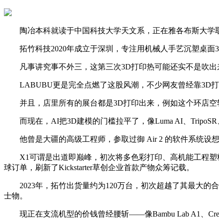
陶冶本科就读于中国科技大学天文系，正在雅各布斯大学取得
拓竹科技2020年成立于深圳，专注用机械人手艺沉塑桌面3
凡事讲究事不外三，这第三次3D打印热可能还实不是吹出来
LABUBU更是完全点燃了这股风潮，不少网友曾经靠3D打
并且，店里所有的展台都是3D打印出来，例如这个环店空
而现在，AI把3D建模的门槛拉平了，像Luma AI、Trip
他曾是大疆的高级工程师，参取过御 Air 2 的软件系统设想
X1可谓是出道即巅峰，初次将多色彩打印、高机能工程塑料
球订单，刷新了Kickstarter草创企业首款产物众筹记载。
2023年，拓竹出货量约为120万台，初次超越了其最大的合
士物。
现正在支流机型的价钱曾经腰斩——像Bambu Lab A1、Cr