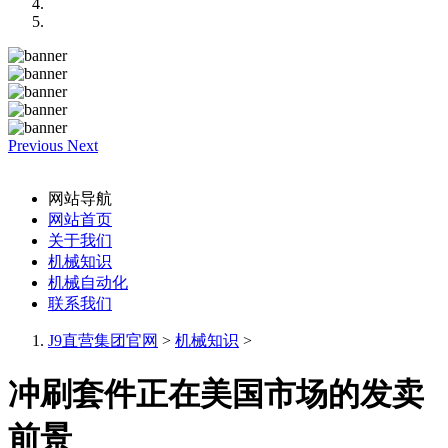
Previous
Next
网站导航
网站首页
关于我们
机械知识
机械自动化
联系我们
J9直营集团官网
>
机械知识
>
冲刷套件正在美国市场的发卖
前景