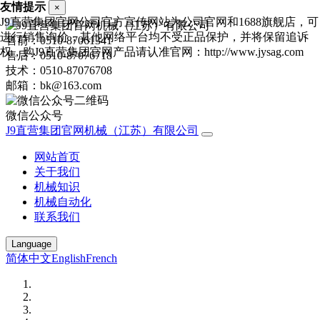
友情提示
×
J9直营集团官网公司官方宣传网站为公司官网和1688旗舰店，可
进行销售询价，其他网络平台均不受正品保护，并将保留追诉
售前：0510-87061341
权，购J9直营集团官网产品请认准官网：http://www.jysag.com
售后：0510-87076718
技术：0510-87076708
邮箱：bk@163.com
微信公众号
J9直营集团官网机械（江苏）有限公司
网站首页
关于我们
机械知识
机械自动化
联系我们
Language
简体中文
English
French