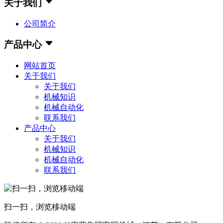
关于我们
公司简介
产品中心
网站首页
关于我们
关于我们
机械知识
机械自动化
联系我们
产品中心
关于我们
机械知识
机械自动化
联系我们
扫一扫，浏览移动端