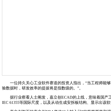
一位持久关心工业软件赛道的投资人指出，“当工程师能够正
验数据时，研发效率的提拔将是指数级的。”。
据行业察看人士阐发，嘉立创ECAD的上线，意味着国产工业
IEC 61355等国际尺度，以及从动生成安拆板结构、显示出