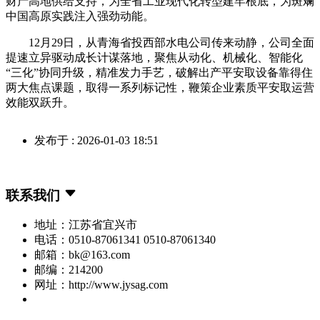
财产高地供给支持，为全省工业现代化转型建牢根底，为斑斓
中国高原实践注入强劲动能。
12月29日，从青海省投西部水电公司传来动静，公司全面
提速立异驱动成长计谋落地，聚焦从动化、机械化、智能化
“三化”协同升级，精准发力手艺，破解出产平安取设备靠得住
两大焦点课题，取得一系列标记性，鞭策企业素质平安取运营
效能双跃升。
发布于 : 2026-01-03 18:51
联系我们
地址：江苏省宜兴市
电话：0510-87061341 0510-87061340
邮箱：bk@163.com
邮编：214200
网址：http://www.jysag.com