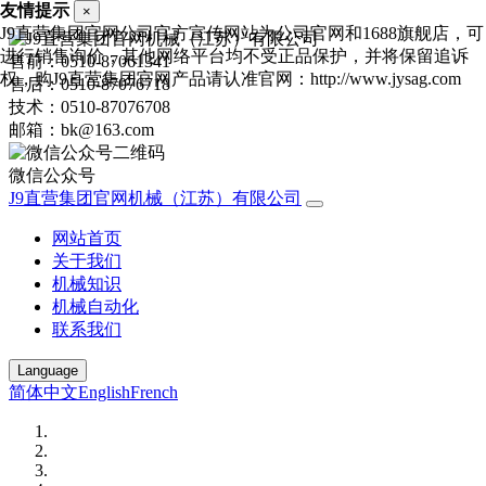
友情提示
×
J9直营集团官网公司官方宣传网站为公司官网和1688旗舰店，可
进行销售询价，其他网络平台均不受正品保护，并将保留追诉
售前：0510-87061341
权，购J9直营集团官网产品请认准官网：http://www.jysag.com
售后：0510-87076718
技术：0510-87076708
邮箱：bk@163.com
微信公众号
J9直营集团官网机械（江苏）有限公司
网站首页
关于我们
机械知识
机械自动化
联系我们
Language
简体中文
English
French