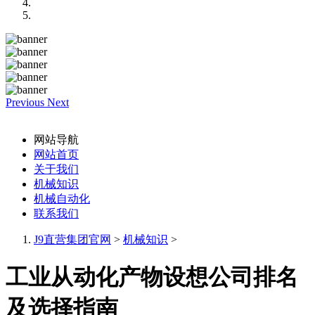
Previous
Next
网站导航
网站首页
关于我们
机械知识
机械自动化
联系我们
J9直营集团官网
>
机械知识
>
工业从动化产物设想公司排名
及选择指南