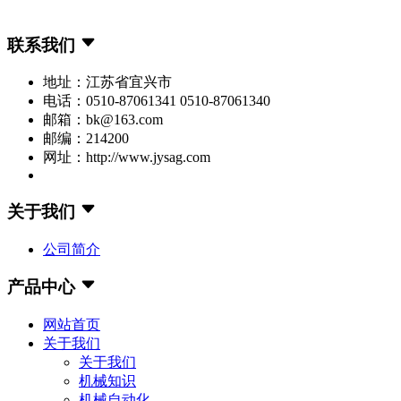
联系我们
地址：江苏省宜兴市
电话：0510-87061341 0510-87061340
邮箱：bk@163.com
邮编：214200
网址：http://www.jysag.com
关于我们
公司简介
产品中心
网站首页
关于我们
关于我们
机械知识
机械自动化