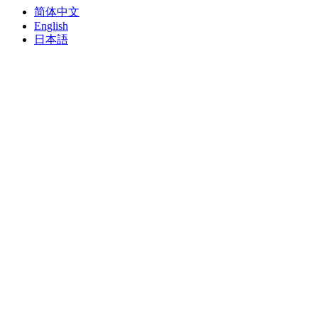
简体中文
English
日本語