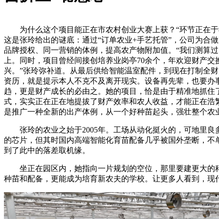
为什么这个项目能正在市农村创业大赛上获？“环节正在于我
这是张玲给出的谜底：通过“订单农业+手艺托管”，公司为合
品牌授权、同一营销的体例，提高农产物附加值。“我们测算过
上。同时，项目曾经间接创培养业岗亭70余个，年欢迎财产交
兴。”张玲弥补道。从最后供给智能温室配件，到现在打制全财
资历，就是提示本人不克不及离开现实。设备再先辈，也要办
趋，更是财产成长的必由之。她的项目，恰是由于精准地抓住了
式，实实正在正在地提拔了财产效率和农人收益，才能正在浩
是推广一种全新的出产体例，从一个好种苗起头，强壮整个农
张玲的农业之始于2005年。工场从动化挺火的，可地里良
的芯片，但其时国内高端智能化育苗配备几乎被国外垄断，不
到了此中的落差取机缘。
坐正在园区内，她指向一片规划的空位，那里要建更大的科
种苗和配备，更能成为培育新农夫的学校。让更多人看到，现