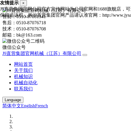
友情提示
×
J9直营集团官网公司官方宣传网站为公司官网和1688旗舰店
保留追诉权，购J9直营集团官网产品请认准官网：http://www.jysag
售前：0510-87061341
售后：0510-87076718
技术：0510-87076708
邮箱：bk@163.com
微信公众号
J9直营集团官网机械（江苏）有限公司
网站首页
关于我们
机械知识
机械自动化
联系我们
Language
简体中文
English
French