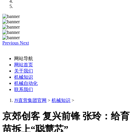
Previous
Next
网站导航
网站首页
关于我们
机械知识
机械自动化
联系我们
J9直营集团官网
>
机械知识
>
京郊创客 复兴前锋 张玲：给育
苗拆上“聪慧芯”