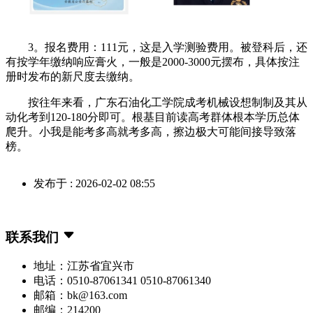
3。报名费用：111元，这是入学测验费用。被登科后，还
有按学年缴纳响应膏火，一般是2000-3000元摆布，具体按注
册时发布的新尺度去缴纳。
按往年来看，广东石油化工学院成考机械设想制制及其从
动化考到120-180分即可。根基目前读高考群体根本学历总体
爬升。小我是能考多高就考多高，擦边极大可能间接导致落
榜。
发布于 : 2026-02-02 08:55
联系我们
地址：江苏省宜兴市
电话：0510-87061341 0510-87061340
邮箱：bk@163.com
邮编：214200