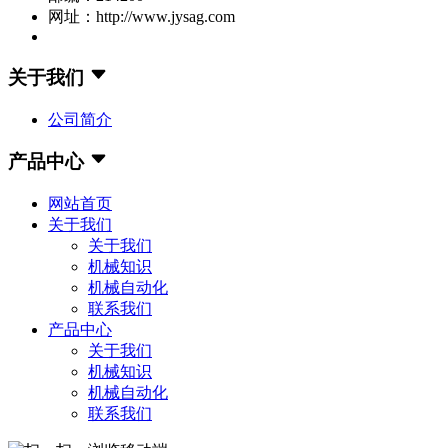
网址：http://www.jysag.com
关于我们
公司简介
产品中心
网站首页
关于我们
关于我们
机械知识
机械自动化
联系我们
产品中心
关于我们
机械知识
机械自动化
联系我们