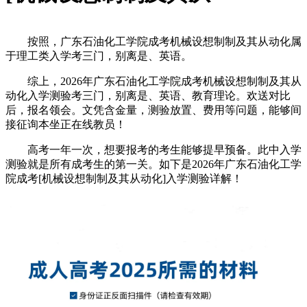
按照，广东石油化工学院成考机械设想制制及其从动化属
于理工类入学考三门，别离是、英语。
综上，2026年广东石油化工学院成考机械设想制制及其从
动化入学测验考三门，别离是、英语、教育理论。欢送对比
后，报名领会。文凭含金量，测验放置、费用等问题，能够间
接征询本坐正在线教员！
高考一年一次，想要报考的考生能够提早预备。此中入学
测验就是所有成考生的第一关。如下是2026年广东石油化工学
院成考[机械设想制制及其从动化]入学测验详解！