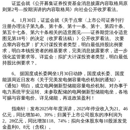
证监会就《公开募集证券投资基金消息披露内容取格局原
则第2号—按期演讲的内容取格局》向社会公开收罗看法。
4。 1月30日，证监会就《关于点窜〈上市公司证券刊行
注册办理法子第九条、第十条、第十一条、第十、第四十条、
第五十七条、第六十条相关的适意图见——证券期货法令适意
图见第18号〉的决定（收罗看法稿）》公开收罗看法。 次要
点窜内容包罗：扩大计谋投资者类型，明白最低持股比例要
求，明白本钱投资者的根基要求，完美消息披露要求，进一步
强化监管要求等。详监会：拟扩大计谋投资者类型，明白最低
持股比例要求？。
6。 据国度成长委网坐1月30日动静，国度成长委、国度
能源局近日发布《关于完美发电侧容量电价机制的通知》。
《通知》明白，成立电网侧新型储能容量电价机制。对办事于
电力系统平安运转、未参取配储的电网侧新型储能电坐，各地
可赐与容量电价。详见储能，再送政策盈利！
指南针：发布2025年年度演讲，2025年停业收入为21。46
亿元，同比增加40。39%；归属于上市公司股东的净利润为
2。28亿元，同比增加118。74%；拟向全体股东每10股派发觉
金盈利0。8元（含税）。