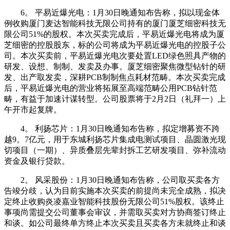
6。 平易近爆光电：1月30日晚通知布告称，拟以现金体
例收购厦门麦达智能科技无限公司持有的厦门厦芝细密科技无
限公司51%的股权。本次买卖完成后，平易近爆光电将成为厦
芝细密的控股股东，标的公司将成为平易近爆光电的控股子公
司。本次买卖前，平易近爆光电次要处置LED绿色照具产物的
研发、设想、制制、发卖及办事。厦芝细密聚焦微型钻针的研
发、出产取发卖，深耕PCB制制焦点耗材范畴。本次买卖完成
后，平易近爆光电的营业将拓展至高端范畴公用PCB钻针范
畴，有益于加速计谋转型。公司股票将于2月2日（礼拜一）上
午开市起复牌。
4。 利扬芯片：1月30日晚通知布告称，拟定增募资不跨
越9。7亿元，用于东城利扬芯片集成电测试项目、晶圆激光现
切项目（一期）、异质叠层先辈封拆工艺研发项目、弥补流动
资金及银行贷款。
2。 风采股份：1月30日晚通知布告称，公司取买卖各方
告竣分歧，认为目前实施本次买卖的前提尚未完全成熟，拟决
定终止收购炎凌嘉业智能科技股份无限公司51%股权。该终止
事项尚需提交公司董事会审议，并需取买卖对方协商签订终止
和谈。如公司最终单方终止本次买卖且买卖各方未就终止和谈