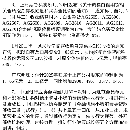
8。 上海期货买卖所1月30日发布《关于调整白银期货相
关合约涨跌停板幅度和买卖金比例的通知》。通知称，自2月3
日（礼拜二）收盘结算时起，白银期货AG2605、AG2606、
AG2607、AG2608、AG2609、AG2610、AG2611、AG2612、
AG2701合约的涨跌停板幅度调整为17%，套连结仓买卖金比
例调整为18%，一般持仓买卖金比例调整为19%。
1月26日晚，风采股份披露收购炎凌嘉业51%股权的通知
布告，拟以自有及自筹资金3。83亿元，收购炎凌嘉业智能科
技股份无限公司51%股权，对应全体估值约7。5亿元，增值率
249。77%。
广东明珠：估计2025年归属于上市公司股东的净利润为
1。66亿元—2。03亿元，同比增加2908。49%—3577。04%。
7。 中国银行业协会网坐1月30日动静，为规范会员单元
和外部催收机构对信用卡及小我消费信贷催收行为，推进行业
健康成长，中国银行业协会制定了《金融机构小我消费类贷款
催收工做（试行）》。《》共七章五十四条，从加业自律、规
范营业成长的角度，通过催收行为定义、催收行为规范、外部
催收机构办理、内控办理、推进行业健康成长等五个方面临法
则进行制定。