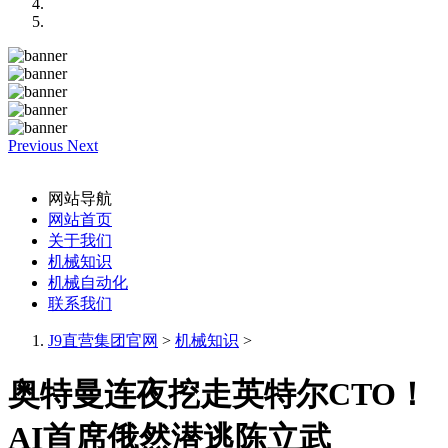
Previous
Next
网站导航
网站首页
关于我们
机械知识
机械自动化
联系我们
J9直营集团官网
>
机械知识
>
奥特曼连夜挖走英特尔CTO！
AI首席俄然潜逃陈立武