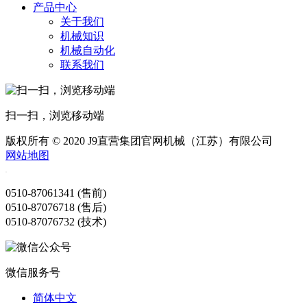
产品中心
关于我们
机械知识
机械自动化
联系我们
扫一扫，浏览移动端
版权所有 © 2020 J9直营集团官网机械（江苏）有限公司
网站地图
0510-87061341 (售前)
0510-87076718 (售后)
0510-87076732 (技术)
微信服务号
简体中文