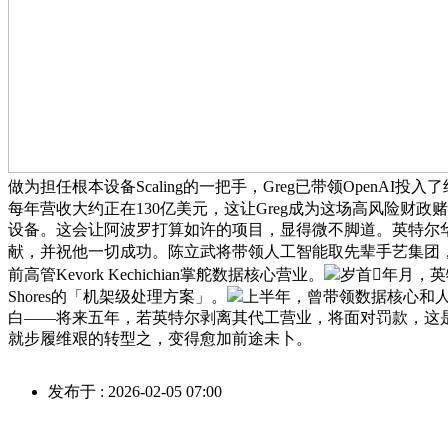
做为担任根本设备Scaling的一把手，Greg已带领OpenAI
每年营收大约正在130亿美元，这让Greg成为这场高风险财政
设备。这会让阿波罗打算如许的项目，显得微不脚道。英特尔华人
献，并祝他一切成功。陈立武将带领人工智能取先辈手艺集团
前高管Kevork Kechichian掌舵数据核心营业。
岁首年月，英特
Shores的「机架级处理方案」。
上半年，曾带领数据核心和人工智
白——将来五年，若英特尔剥离其代工营业，将面对罚款，这
就步履维艰的转型之，变得愈加前途未卜。
发布于 : 2026-02-05 07:00