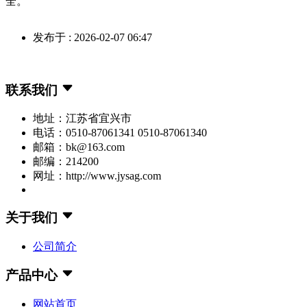
全。
发布于 : 2026-02-07 06:47
联系我们
地址：江苏省宜兴市
电话：0510-87061341 0510-87061340
邮箱：bk@163.com
邮编：214200
网址：http://www.jysag.com
关于我们
公司简介
产品中心
网站首页