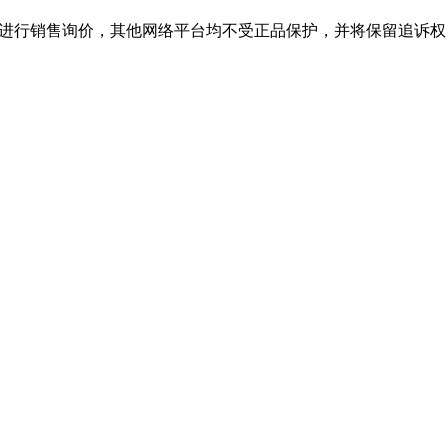
销售询价，其他网络平台均不受正品保护，并将保留追诉权，购J9直营集