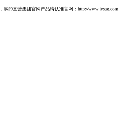
团官网产品请认准官网：http://www.jysag.com