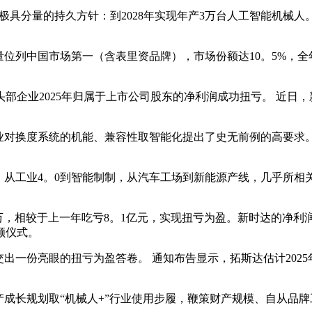
分量的持久方针：到2028年实现年产3万台人工智能机械人。 现代汽
量位列中国市场第一（含表里资品牌），市场份额达10。5%，全
业2025年归属于上市公司股东的净利润成功扭亏。 近日，新
对换度系统的机能、兼容性取智能化提出了史无前例的高要求。做
从工业4。0到智能制制，从汽车工场到新能源产线，几乎所相关
00万，相较于上一年吃亏8。1亿元，实现扭亏为盈。新时达的净利润
的颁仪式。
一份亮眼的扭亏为盈答卷。 通知布告显示，拓斯达估计2025年实
长规划取“机械人+”行业使用步履，鞭策财产规模、自从品牌