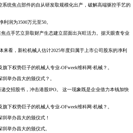
系统焦点部件的自从研发取规模化出产，破解高端驱控手艺的
润为3500万元至50。
在焦点手艺立异取财产生态建立层面出兴旺活力。据天眼查专业
体来看，新松机械人估计2025年度归属于上市公司股东的净利
维科网及旗下权势巨子的机械人专业-OFweek维科网·机械？。
正在深圳举办昌大的颁仪式？。
交招股书，冲击港股IPO。 这一现象既是企业借力本钱加快
维科网及旗下权势巨子的机械人专业-OFweek维科网·机械？。
在深圳举办昌大的颁仪式！
在深圳举办昌大的颁仪式。